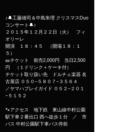
♪🔔工藤雄司＆中島朱理 クリスマスDuo
コンサート🔔♪ 
２０１５年１２月２２日（火）　フィ
オリーレ 
開演　１８：４５　（開場１８：１
５） 
🎫チケット　前売2,000円　当日2,500
円　（１ドリンク＋ケーキ付） 
チケット取り扱い先　ドルチェ楽器 名
古屋店 ０５０−５８０７−３５６４　 
／ヤマハプレイガイド ０５２−２０１
−５１５２
🐾アクセス　地下鉄　東山線中村公園
駅下車２番出口 西へ徒歩１分　／　市
バス 中村公園駅下車バス停前