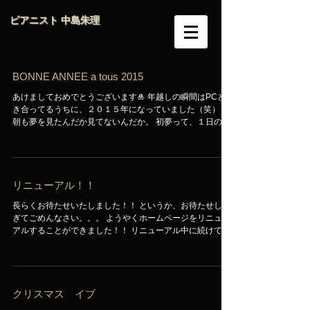
ピアニスト 中島朱理
BONNE ANNEE a tous 2015
あけましておめでとうございます🎍 年越しの瞬間はPCと向
き合ってるうちに、２０１５年になっていました（笑） 今
朝も夢を見たんだか見てないんだか。 初夢って、１日の夜
から２日かけて見るものらしいです。 寝る前に富士山、富
士山、、、と思って寝たんだけどな😝（笑）...
リニューアル！！
長らくお待たせいたしました！！ というか、お待たせしす
ぎてごめんなさい。。。 ようやくホームページをリニュー
アルすることができました！！ リニューアル中に続けてい
たameba blogも続行しているので、お暇なときにでも、の
ぞいてみてくださいね〜♪...
クリスマス イブ